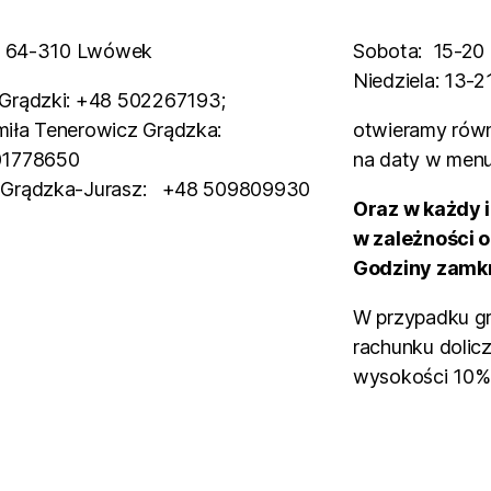
3, 64-310 Lwówek
Sobota: 15-20
Niedziela: 13-2
Grądzki: +48 502267193;
iła Tenerowicz Grądzka:
otwieramy równ
01778650
na daty w menu
 Grądzka-Jurasz: +48 509809930
Oraz w każdy 
w zależności o
Godziny zamkn
W przypadku g
rachunku dolic
wysokości 10%