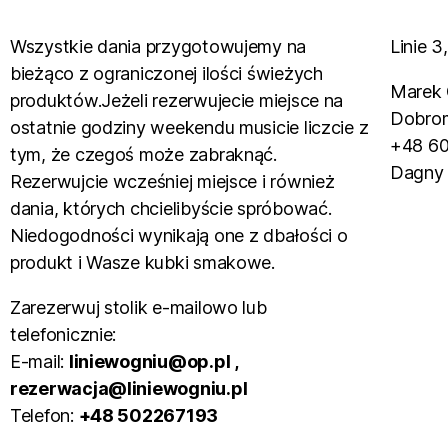
Wszystkie dania przygotowujemy na
Linie 
bieżąco z ograniczonej ilości świeżych
Marek 
produktów.Jeżeli rezerwujecie miejsce na
Dobrom
ostatnie godziny weekendu musicie liczcie z
+48 6
tym, że czegoś może zabraknąć.
Dagny
Rezerwujcie wcześniej miejsce i również
dania, których chcielibyście spróbować.
Niedogodności wynikają one z dbałości o
produkt i Wasze kubki smakowe.
Zarezerwuj stolik e-mailowo lub
telefonicznie:
E-mail:
liniewogniu@op.pl ,
rezerwacja@liniewogniu.pl
Telefon:
+48 502267193