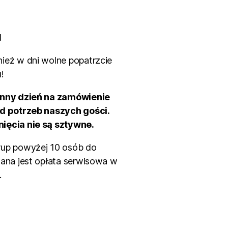
1
ież w dni wolne popatrzcie
!
inny dzień na zamówienie
d potrzeb naszych gości.
ięcia nie są sztywne.
rup powyżej 10 osób do
zana jest opłata serwisowa w
.