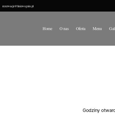
rezerwacje@liniewogniu.pl
Home
O nas
Oferta
Menu
Gal
Godziny otwarc