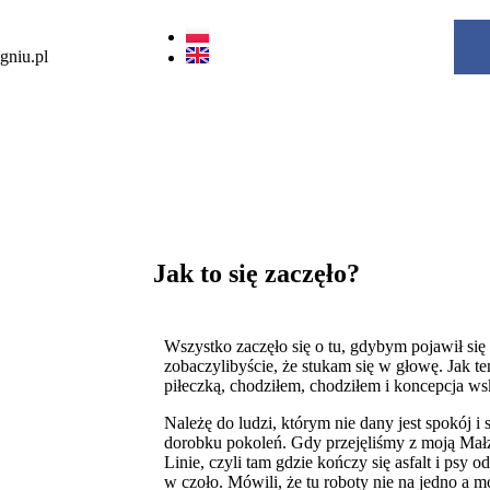
gniu.pl
Jak to się zaczęło?
Wszystko zaczęło się o tu, gdybym pojawił si
zobaczylibyście, że stukam się w głowę. Jak 
piłeczką, chodziłem, chodziłem i koncepcja w
Należę do ludzi, którym nie dany jest spokój i 
dorobku pokoleń. Gdy przejęliśmy z moją Mał
Linie, czyli tam gdzie kończy się asfalt i psy o
w czoło. Mówili, że tu roboty nie na jedno a m