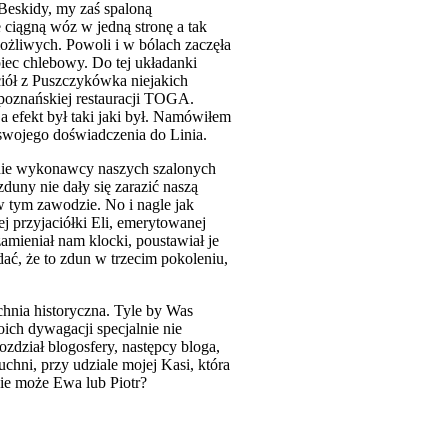
Beskidy, my zaś spaloną
 ciągną wóz w jedną stronę a tak
ożliwych. Powoli i w bólach zaczęła
 piec chlebowy. Do tej układanki
iół z Puszczykówka niejakich
 poznańskiej restauracji TOGA.
 a efekt był taki jaki był. Namówiłem
a swojego doświadczenia do Linia.
nie wykonawcy naszych szalonych
zduny nie dały się zarazić naszą
 w tym zawodzie. No i nagle jak
 przyjaciółki Eli, emerytowanej
zamieniał nam klocki, poustawiał je
ać, że to zdun w trzecim pokoleniu,
hnia historyczna. Tyle by Was
ch dywagacji specjalnie nie
zdział blogosfery, następcy bloga,
hni, przy udziale mojej Kasi, która
wie może Ewa lub Piotr?