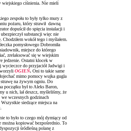
wiejskiego ciśnienia. Nie mieli
ego zespołu to były tylko mury z
niu pożaru, który strawił dawną
tor dopuścił do spięcia instalacji i
 ubezpieczył substancji więc nie
. Chodziłem wokół tego i myślałem.
 piłeczka pomysłowego Dobromiła
siadownik, miejsce do którego
iać, zrelaksować się w wiejskim
e jedzenie. Ostatni klocek w
 wycieczce do przyjaciół Jadwigi i
tworzyli
OGIEŃ
.
Oni to takie same
o dojechać mimo pomocy wujka gugla
ć strawę na żywym ogniu. Do
na początku był to Aleks Baron,
y u nich, lał deszcz, myśleliśmy, że
o, we wczesnych godzinach
 Wszystkie siedzące miejsca na
c.
śnie to było to czego mój dymiący od
ie można kopiować bezpośrednio. To
dyspozycji śródleśną polanę z