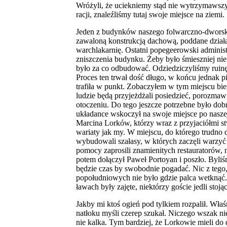
Wróżyli, że uciekniemy stąd nie wytrzymawszy 
racji, znaleźliśmy tutaj swoje miejsce na ziemi.
Jeden z budynków naszego folwarczno-dworski
zawaloną konstrukcją dachową, poddane działa
warchlakarnię. Ostatni popegeerowski administra
zniszczenia budynku. Żeby było śmieszniej nie
było za co odbudować. Odziedziczyliśmy ruinę
Proces ten trwał dość długo, w końcu jednak
trafiła w punkt. Zobaczyłem w tym miejscu bie
ludzie będą przyjeżdżali posiedzieć, porozmaw
otoczeniu. Do tego jeszcze potrzebne było dobr
układance wskoczył na swoje miejsce po naszej
Marcina Lorków, którzy wraz z przyjaciółmi s
wariaty jak my. W miejscu, do którego trudn
wybudowali szałasy, w których zaczęli warzy
pomocy zaprosili znamienitych restauratorów, 
potem dołączył Paweł Portoyan i poszło. Byliśm
będzie czas by swobodnie pogadać. Nic z teg
popołudniowych nie było gdzie palca wetknąć.
ławach były zajęte, niektórzy goście jedli stoją
Jakby mi ktoś ogień pod tylkiem rozpalił. Wła
natłoku myśli czerep szukał. Niczego wszak n
nie kalka. Tym bardziej, że Lorkowie mieli do 