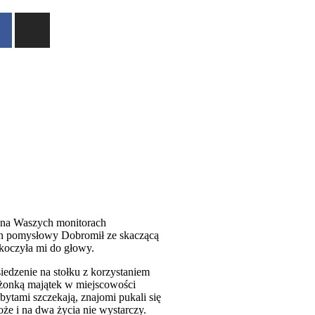
ę na Waszych monitorach
ten pomysłowy Dobromił ze skaczącą
skoczyła mi do głowy.
siedzenie na stołku z korzystaniem
żonką majątek w miejscowości
dbytami szczekają, znajomi pukali się
oże i na dwa życia nie wystarczy.