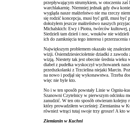
przepływającym strumykiem, w otoczeniu zaś 
warchlakarnię. Niemniej jednak gdy dwa konie
wygląda nasze małżeństwo nie ma rzeczy niem
się rodzić koncepcja, musi być grill, musi być
dołożyłem jeszcze małżeństwo naszych przyjac
Michalskich: Ewy i Piotra, twórców kultowej,
Siedzieli tam dzień i noc, wnuków nie widzieli
ich do zamknięcia tego interesu i przerzuceni
Największym problemem okazało się znalezie
wizji. Osiemdziesiecioletnie dziadki z zawodu 
wizją. Niestety tak jest obecnie średnia wieku
diabeł z pudełka wyskoczył wychowanek naszej
przedszkolanki z Trzcielina niejaki Marcin. Po
na nowo i podjął się wykonawstwa. Trzeba dod
więc nie byle kto.
No i w ten sposób powstały Linie w Ogniu-kuc
Szanowni Czytelnicy w pierwszym odcinku moi
zanudzić. W ten oto sposób otwieram kolejny ro
który prowadziłem wcześniej: Ziemianina w Kuc
również wtrąci tutaj swoje trzy grosze! A kto 
Ziemianin w Kuchni