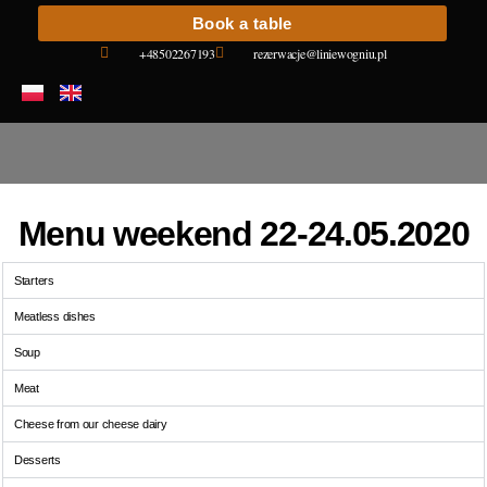
Book a table
+48502267193
rezerwacje@liniewogniu.pl
Menu weekend 22-24.05.2020
Starters
Meatless dishes
Soup
Meat
Cheese from our cheese dairy
Desserts