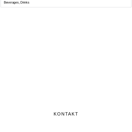
Beverages, Drinks
SKONTAKTUJ SIĘ Z NAMI
KONTAKT