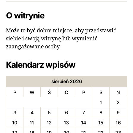
O witrynie
Może to być dobre miejsce, aby przedstawić
siebie i swoją witrynę lub wymienić
zaangażowane osoby.
Kalendarz wpisów
sierpień 2026
P
W
Ś
C
P
S
N
1
2
3
4
5
6
7
8
9
10
11
12
13
14
15
16
17
18
19
20
21
22
23