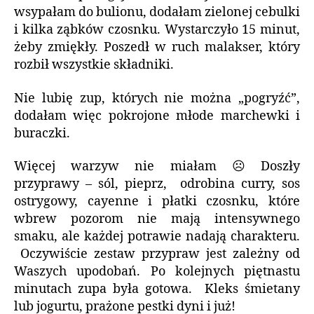
wsypałam do bulionu, dodałam zielonej cebulki
i kilka ząbków czosnku. Wystarczyło 15 minut,
żeby zmiękły. Poszedł w ruch malakser, który
rozbił wszystkie składniki.
Nie lubię zup, których nie można „pogryźć”,
dodałam więc pokrojone młode marchewki i
buraczki.
Więcej warzyw nie miałam ☹ Doszły
przyprawy – sól, pieprz, odrobina curry, sos
ostrygowy, cayenne i płatki czosnku, które
wbrew pozorom nie mają intensywnego
smaku, ale każdej potrawie nadają charakteru.
Oczywiście zestaw przypraw jest zależny od
Waszych upodobań. Po kolejnych piętnastu
minutach zupa była gotowa. Kleks śmietany
lub jogurtu, prażone pestki dyni i już!