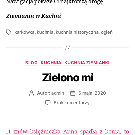
Nawigacja pokaże Ci najkrótszą drogę.
Ziemianin w Kuchni
karkówka
,
kuchnia
,
kuchnia historyczna
,
ogień
BLOG
KUCHNIA
KUCHNIA ZIEMIANKI
Zielono mi
Autor:
admin
6 maja, 2020
Brak komentarzy
„I znów księżniczka Anna spadła z konia, to