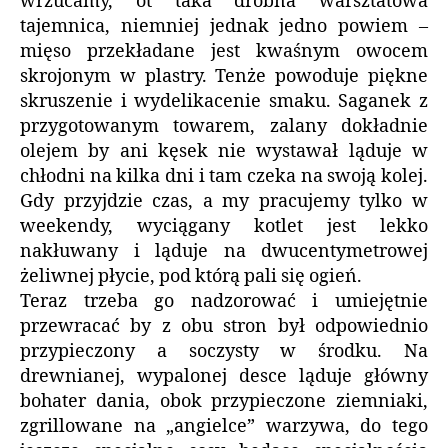
wrzucamy, ot taka drobna warsztatowa
tajemnica, niemniej jednak jedno powiem –
mięso przekładane jest kwaśnym owocem
skrojonym w plastry. Tenże powoduje piękne
skruszenie i wydelikacenie smaku. Saganek z
przygotowanym towarem, zalany dokładnie
olejem by ani kęsek nie wystawał ląduje w
chłodni na kilka dni i tam czeka na swoją kolej.
Gdy przyjdzie czas, a my pracujemy tylko w
weekendy, wyciągany kotlet jest lekko
nakłuwany i ląduje na dwucentymetrowej
żeliwnej płycie, pod którą pali się ogień.
Teraz trzeba go nadzorować i umiejętnie
przewracać by z obu stron był odpowiednio
przypieczony a soczysty w środku. Na
drewnianej, wypalonej desce ląduje główny
bohater dania, obok przypieczone ziemniaki,
zgrillowane na „angielce” warzywa, do tego