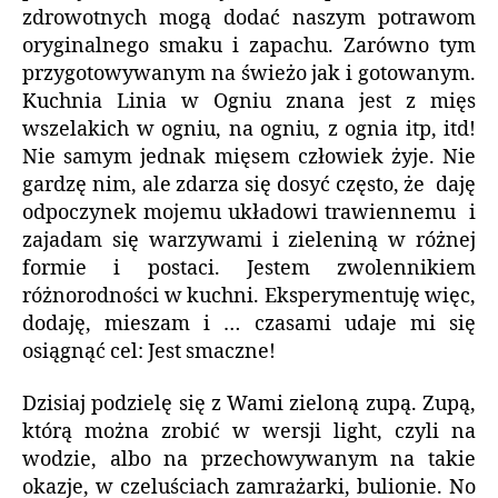
zdrowotnych mogą dodać naszym potrawom
oryginalnego smaku i zapachu. Zarówno tym
przygotowywanym na świeżo jak i gotowanym.
Kuchnia Linia w Ogniu znana jest z mięs
wszelakich w ogniu, na ogniu, z ognia itp, itd!
Nie samym jednak mięsem człowiek żyje. Nie
gardzę nim, ale zdarza się dosyć często, że daję
odpoczynek mojemu układowi trawiennemu i
zajadam się warzywami i zieleniną w różnej
formie i postaci. Jestem zwolennikiem
różnorodności w kuchni. Eksperymentuję więc,
dodaję, mieszam i … czasami udaje mi się
osiągnąć cel: Jest smaczne!
Dzisiaj podzielę się z Wami zieloną zupą. Zupą,
którą można zrobić w wersji light, czyli na
wodzie, albo na przechowywanym na takie
okazje, w czeluściach zamrażarki, bulionie. No