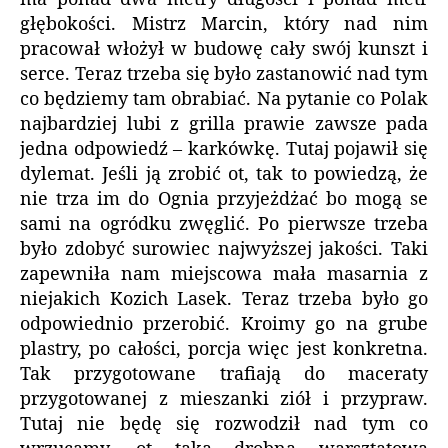
głębokości. Mistrz Marcin, który nad nim
pracował włożył w budowę cały swój kunszt i
serce. Teraz trzeba się było zastanowić nad tym
co będziemy tam obrabiać. Na pytanie co Polak
najbardziej lubi z grilla prawie zawsze pada
jedna odpowiedź – karkówkę. Tutaj pojawił się
dylemat. Jeśli ją zrobić ot, tak to powiedzą, że
nie trza im do Ognia przyjeżdżać bo mogą se
sami na ogródku zwęglić. Po pierwsze trzeba
było zdobyć surowiec najwyższej jakości. Taki
zapewniła nam miejscowa mała masarnia z
niejakich Kozich Lasek. Teraz trzeba było go
odpowiednio przerobić. Kroimy go na grube
plastry, po całości, porcja więc jest konkretna.
Tak przygotowane trafiają do maceraty
przygotowanej z mieszanki ziół i przypraw.
Tutaj nie będę się rozwodził nad tym co