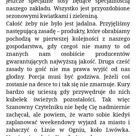
jeszcze specjalne sosy będące specjalnością
naszego zakładu. Wszystko jest przyozdobione
sezonowymi kwiatkami i zieleniną.
Całość żeby nie było jest jadalna. Przyjęliśmy
następującą zasadę – produkty, które obrabiamy
pochodzą w pierwszej kolejności z naszego
gospodarstwa, gdy czegoś nie mamy to od
znanych nam osobiście producentów
gwarantujących najwyższą jakość. Druga cześć
zasady to gość nie ma prawa wyjść od nas
głodny. Porcja musi być godziwa. Jeżeli coś
zostanie na desce to i tak się nie zmarnuje. Kury
bardzo się ucieszą gdy przywędruje do nich
kubełek świeżych pozostałości. Tak więc
Szanowny Czytelniku nie będę Cię nadmiernie
zachęcał, ale powiem, że warto sobie kiedyś
zaplanować weekendowy wyjazd za miasto i
zahaczyć o Linie w Ogniu, koło Lwówka.