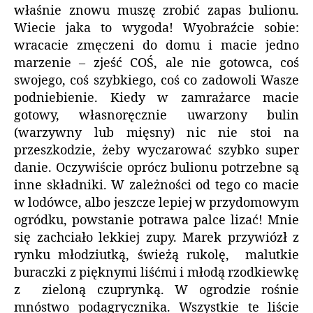
właśnie znowu muszę zrobić zapas bulionu.
Wiecie jaka to wygoda! Wyobraźcie sobie:
wracacie zmęczeni do domu i macie jedno
marzenie – zjeść COŚ, ale nie gotowca, coś
swojego, coś szybkiego, coś co zadowoli Wasze
podniebienie. Kiedy w zamrażarce macie
gotowy, własnoręcznie uwarzony bulin
(warzywny lub mięsny) nic nie stoi na
przeszkodzie, żeby wyczarować szybko super
danie. Oczywiście oprócz bulionu potrzebne są
inne składniki. W zależności od tego co macie
w lodówce, albo jeszcze lepiej w przydomowym
ogródku, powstanie potrawa palce lizać! Mnie
się zachciało lekkiej zupy. Marek przywiózł z
rynku młodziutką, świeżą rukolę, malutkie
buraczki z pięknymi liśćmi i młodą rzodkiewkę
z zieloną czuprynką. W ogrodzie rośnie
mnóstwo podagrycznika. Wszystkie te liście