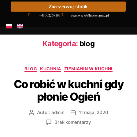
Zarezerwuj stolik
+48502267193
rezerwacje@liniewogniu.pl
Kategoria:
blog
BLOG
KUCHNIA
ZIEMIANIN W KUCHNI
Co robić w kuchni gdy
płonie Ogień
Autor:
admin
11 maja, 2020
Brak komentarzy