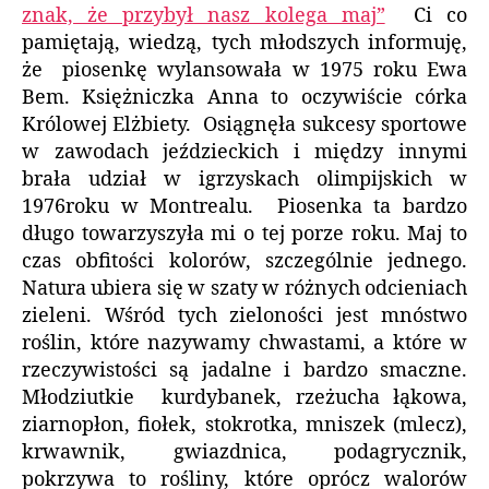
znak, że przybył nasz kolega maj”
Ci co
pamiętają, wiedzą, tych młodszych informuję,
że piosenkę wylansowała w 1975 roku Ewa
Bem. Księżniczka Anna to oczywiście córka
Królowej Elżbiety. Osiągnęła sukcesy sportowe
w zawodach jeździeckich i między innymi
brała udział w igrzyskach olimpijskich w
1976roku w Montrealu. Piosenka ta bardzo
długo towarzyszyła mi o tej porze roku. Maj to
czas obfitości kolorów, szczególnie jednego.
Natura ubiera się w szaty w różnych odcieniach
zieleni. Wśród tych zieloności jest mnóstwo
roślin, które nazywamy chwastami, a które w
rzeczywistości są jadalne i bardzo smaczne.
Młodziutkie kurdybanek, rzeżucha łąkowa,
ziarnopłon, fiołek, stokrotka, mniszek (mlecz),
krwawnik, gwiazdnica, podagrycznik,
pokrzywa to rośliny, które oprócz walorów