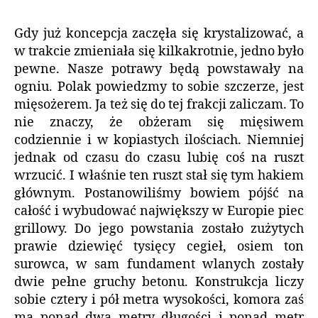
Gdy już koncepcja zaczęła się krystalizować, a
w trakcie zmieniała się kilkakrotnie, jedno było
pewne. Nasze potrawy będą powstawały na
ogniu. Polak powiedzmy to sobie szczerze, jest
mięsożerem. Ja też się do tej frakcji zaliczam. To
nie znaczy, że obżeram się mięsiwem
codziennie i w kopiastych ilościach. Niemniej
jednak od czasu do czasu lubię coś na ruszt
wrzucić. I właśnie ten ruszt stał się tym hakiem
głównym. Postanowiliśmy bowiem pójść na
całość i wybudować największy w Europie piec
grillowy. Do jego powstania zostało zużytych
prawie dziewięć tysięcy cegieł, osiem ton
surowca, w sam fundament wlanych zostały
dwie pełne gruchy betonu. Konstrukcja liczy
sobie cztery i pół metra wysokości, komora zaś
ma ponad dwa metry długości i ponad metr